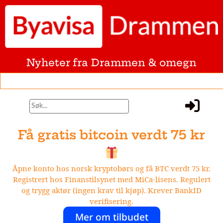
Nyheter fra Drammen & omegn
Få gratis bitcoin verdt 75 kr
Åpne konto hos norsk kryptobørs og få BTC verdt 75 kr.
Registrert hos Finanstilsynet med MiCa-lisens. Regulert
og trygg aktør (ingen krav til kjøp). Krever BankID
verifisering.
Mer om tilbudet