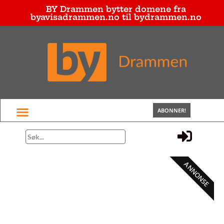
BY Drammen bytter domene fra
byavisadrammen.no til bydrammen.no
ABONNER!
ANNONSE