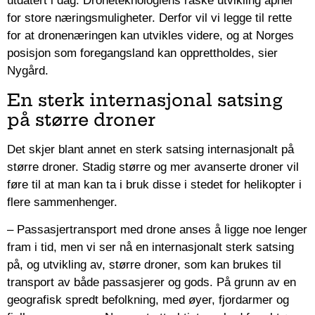
utdatert i dag. Droneteknologiens raske utvikling åpner
for store næringsmuligheter. Derfor vil vi legge til rette
for at dronenæringen kan utvikles videre, og at Norges
posisjon som foregangsland kan opprettholdes, sier
Nygård.
En sterk internasjonal satsing
på større droner
Det skjer blant annet en sterk satsing internasjonalt på
større droner. Stadig større og mer avanserte droner vil
føre til at man kan ta i bruk disse i stedet for helikopter i
flere sammenhenger.
– Passasjertransport med drone anses å ligge noe lenger
fram i tid, men vi ser nå en internasjonalt sterk satsing
på, og utvikling av, større droner, som kan brukes til
transport av både passasjerer og gods. På grunn av en
geografisk spredt befolkning, med øyer, fjordarmer og