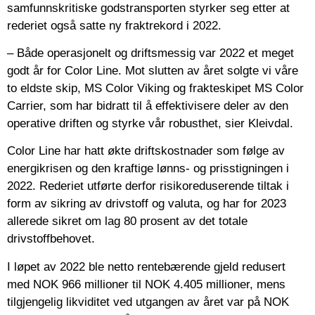
samfunnskritiske godstransporten styrker seg etter at
rederiet også satte ny fraktrekord i 2022.
– Både operasjonelt og driftsmessig var 2022 et meget
godt år for Color Line. Mot slutten av året solgte vi våre
to eldste skip, MS Color Viking og frakteskipet MS Color
Carrier, som har bidratt til å effektivisere deler av den
operative driften og styrke vår robusthet, sier Kleivdal.
Color Line har hatt økte driftskostnader som følge av
energikrisen og den kraftige lønns- og prisstigningen i
2022. Rederiet utførte derfor risikoreduserende tiltak i
form av sikring av drivstoff og valuta, og har for 2023
allerede sikret om lag 80 prosent av det totale
drivstoffbehovet.
I løpet av 2022 ble netto rentebærende gjeld redusert
med NOK 966 millioner til NOK 4.405 millioner, mens
tilgjengelig likviditet ved utgangen av året var på NOK