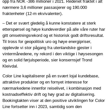
opp fra NOK -386 millioner i 2021. Rederiet fraktet i alt
nærmere 3,6 millioner passasjerer og 190.000
fraktenheter (12-m ekvivalenter).
– Det er svært gledelig å kunne konstatere at sterk
etterspørsel og høye kundeverdier på alle våre ruter har
gitt omsetningsrekord og et historisk godt driftsresultat.
Til tross for geopolitisk uro og høye energipriser,
opplevde vi stor pågang fra utenlandske gjester i
vintermånedene, ny rekord i den viktige i høysesongen
og en solid førjulsperiode, sier konsernsjef Trond
Kleivdal.
Color Line kapitaliserer på en svært lojal kundebase,
attraktive produkter og en fornyet interesse for
nærmarkedene innenfor reiselivet, i kombinasjon med
kostnadseffektiv drift og høy grad av digitalisering.
Bookingtakten viser at den positive utviklingen for Color
Line fortsetter inn i 2023, samtidig som den