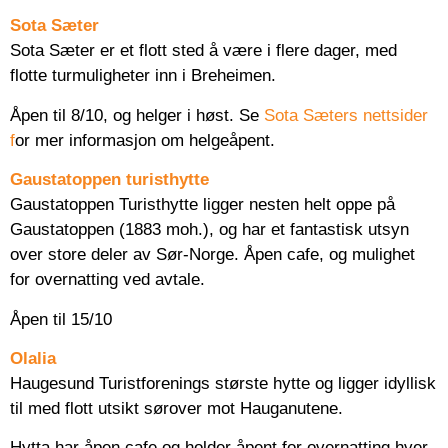
Sota Sæter
Sota Sæter er et flott sted å være i flere dager, med
flotte turmuligheter inn i Breheimen.
Åpen til 8/10, og helger i høst. Se
Sota Sæters nettsider
f
or mer informasjon om helgeåpent.
Gaustatoppen turisthytte
Gaustatoppen Turisthytte ligger nesten helt oppe på
Gaustatoppen (1883 moh.), og har et fantastisk utsyn
over store deler av Sør-Norge. Åpen cafe, og mulighet
for overnatting ved avtale.
Åpen til 15/10
Olalia
Haugesund Turistforenings største hytte og ligger idyllisk
til med flott utsikt sørover mot Hauganutene.
Hytta har åpen cafe og holder åpent for overnatting hver