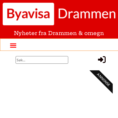
Nyheter fra Drammen & omegn
ANNONSE