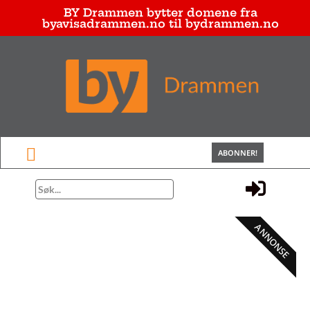
BY Drammen bytter domene fra
byavisadrammen.no til bydrammen.no
ABONNER!
ANNONSE