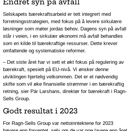
Endret syn på avfall
Selskapets bærekraftsarbeid er tett integrert med
forretningsstrategien, med fokus på å levere sirkulære
løsninger som møter jordas behov. Dagens syn på avfall
står i veien, i en sirkulær økonomi må avfall behandles
som en kilde til bærekraftige ressurser. Dette krever
omfattende og systematiske reformer.
– Det siste året har vi sett et økt fokus på regulering av
bærekraft, spesielt på EU-nivå. Vi ønsker denne
utviklingen hjertelig velkommen. Det er et nødvendig
skifte som vil øke finansielle strømmer i en bærekraftig
retning, sier Pär Larshans, direktør for bærekraft i Ragn-
Sells Group.
Godt resultat i 2023
For Ragn-Sells Group var nettoinntektene for 2023
høyere enn forventet, selv om de var noe lavere enn året