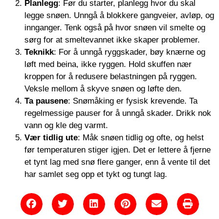
Planlegg
: Før du starter, planlegg hvor du skal
legge snøen. Unngå å blokkere gangveier, avløp, og
innganger. Tenk også på hvor snøen vil smelte og
sørg for at smeltevannet ikke skaper problemer.
Teknikk
: For å unngå ryggskader, bøy knærne og
løft med beina, ikke ryggen. Hold skuffen nær
kroppen for å redusere belastningen på ryggen.
Veksle mellom å skyve snøen og løfte den.
Ta pausene
: Snømåking er fysisk krevende. Ta
regelmessige pauser for å unngå skader. Drikk nok
vann og kle deg varmt.
Vær tidlig ute
: Måk snøen tidlig og ofte, og helst
før temperaturen stiger igjen. Det er lettere å fjerne
et tynt lag med snø flere ganger, enn å vente til det
har samlet seg opp et tykt og tungt lag.