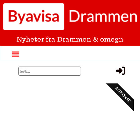
Nyheter fra Drammen & omegn
ANNONSE