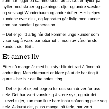
som har ligget på samme sted i 36 år. Det er hyller på
hyller med skruer og pakninger, oljer og andre væsker –
og selvsagt Wunderbaum og andre dufter. Her hjelpes
kundene over disk, og fagpraten går livlig med kunder
som har handlet i generasjon.
– Det er jo litt artig når det kommer unge kunder som
viser seg å være barnebarnet til noen av våre første
kunder, sier Britt.
Et annet liv
Etter så mange år med bilutstyr blir det rart å finne på
andre ting. Men ekteparet er klare på at de har ting å
gjøre – her blir det lite sofasliting.
– Det er jo et ukjent begrep for oss som driver for oss
selv. Det har vært vanskelig å være syk, og når det
likevel skjer, kan man ikke bare innta sofaen og pleie seg
selv. Akkurat det, pluss mangel på ferie, har vært