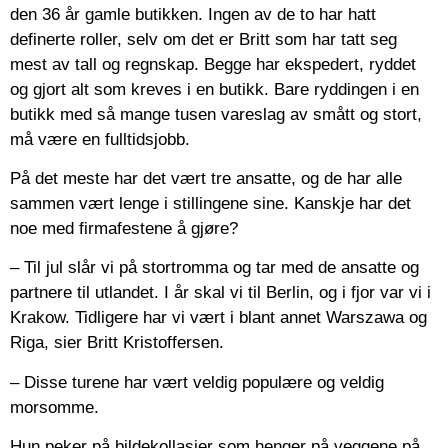
den 36 år gamle butikken. Ingen av de to har hatt
definerte roller, selv om det er Britt som har tatt seg
mest av tall og regnskap. Begge har ekspedert, ryddet
og gjort alt som kreves i en butikk. Bare ryddingen i en
butikk med så mange tusen vareslag av smått og stort,
må være en fulltidsjobb.
På det meste har det vært tre ansatte, og de har alle
sammen vært lenge i stillingene sine. Kanskje har det
noe med firmafestene å gjøre?
– Til jul slår vi på stortromma og tar med de ansatte og
partnere til utlandet. I år skal vi til Berlin, og i fjor var vi i
Krakow. Tidligere har vi vært i blant annet Warszawa og
Riga, sier Britt Kristoffersen.
– Disse turene har vært veldig populære og veldig
morsomme.
Hun peker på bildekollasjer som henger på veggene på