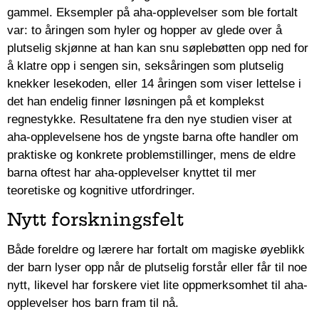
gammel. Eksempler på aha-opplevelser som ble fortalt
var: to åringen som hyler og hopper av glede over å
plutselig skjønne at han kan snu søplebøtten opp ned for
å klatre opp i sengen sin, seksåringen som plutselig
knekker lesekoden, eller 14 åringen som viser lettelse i
det han endelig finner løsningen på et komplekst
regnestykke. Resultatene fra den nye studien viser at
aha-opplevelsene hos de yngste barna ofte handler om
praktiske og konkrete problemstillinger, mens de eldre
barna oftest har aha-opplevelser knyttet til mer
teoretiske og kognitive utfordringer.
Nytt forskningsfelt
Både foreldre og lærere har fortalt om magiske øyeblikk
der barn lyser opp når de plutselig forstår eller får til noe
nytt, likevel har forskere viet lite oppmerksomhet til aha-
opplevelser hos barn fram til nå.