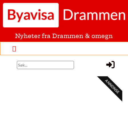
Nyheter fra Drammen & omegn
ANNONSE