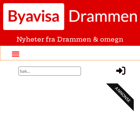
Nyheter fra Drammen & omegn
ANNONSE