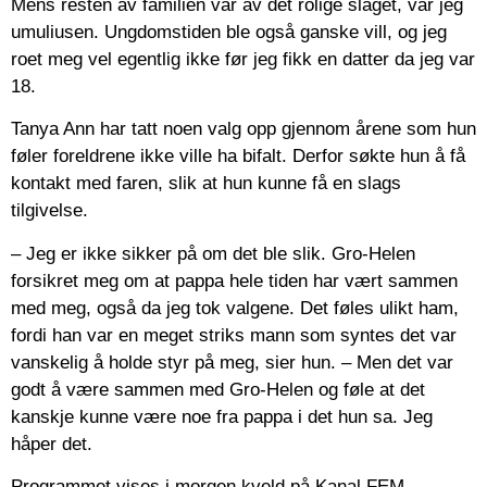
Mens resten av familien var av det rolige slaget, var jeg
umuliusen. Ungdomstiden ble også ganske vill, og jeg
roet meg vel egentlig ikke før jeg fikk en datter da jeg var
18.
Tanya Ann har tatt noen valg opp gjennom årene som hun
føler foreldrene ikke ville ha bifalt. Derfor søkte hun å få
kontakt med faren, slik at hun kunne få en slags
tilgivelse.
– Jeg er ikke sikker på om det ble slik. Gro-Helen
forsikret meg om at pappa hele tiden har vært sammen
med meg, også da jeg tok valgene. Det føles ulikt ham,
fordi han var en meget striks mann som syntes det var
vanskelig å holde styr på meg, sier hun. – Men det var
godt å være sammen med Gro-Helen og føle at det
kanskje kunne være noe fra pappa i det hun sa. Jeg
håper det.
Programmet vises i morgen kveld på Kanal FEM.