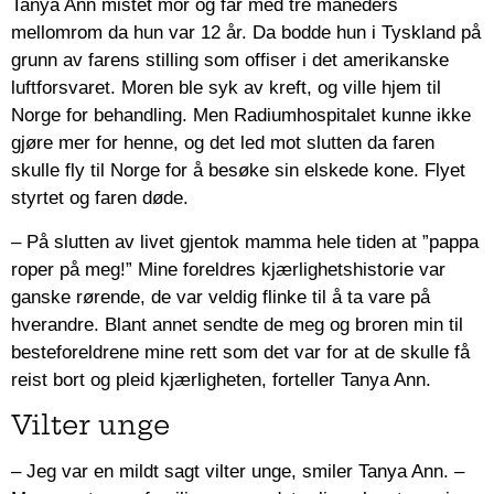
Tanya Ann mistet mor og far med tre måneders
mellomrom da hun var 12 år. Da bodde hun i Tyskland på
grunn av farens stilling som offiser i det amerikanske
luftforsvaret. Moren ble syk av kreft, og ville hjem til
Norge for behandling. Men Radiumhospitalet kunne ikke
gjøre mer for henne, og det led mot slutten da faren
skulle fly til Norge for å besøke sin elskede kone. Flyet
styrtet og faren døde.
– På slutten av livet gjentok mamma hele tiden at ”pappa
roper på meg!” Mine foreldres kjærlighetshistorie var
ganske rørende, de var veldig flinke til å ta vare på
hverandre. Blant annet sendte de meg og broren min til
besteforeldrene mine rett som det var for at de skulle få
reist bort og pleid kjærligheten, forteller Tanya Ann.
Vilter unge
– Jeg var en mildt sagt vilter unge, smiler Tanya Ann. –