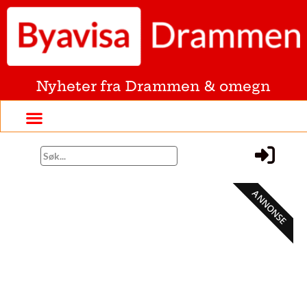
Nyheter fra Drammen & omegn
ANNONSE