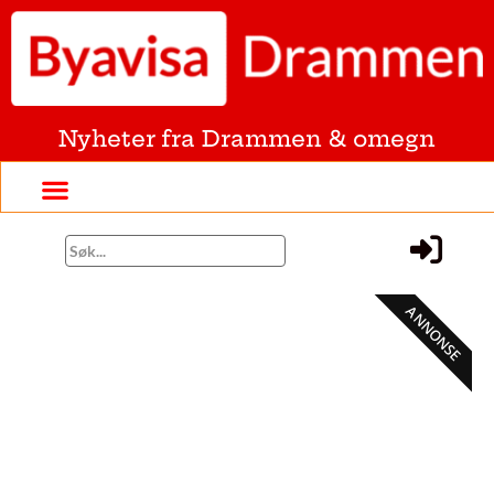
Nyheter fra Drammen & omegn
ANNONSE