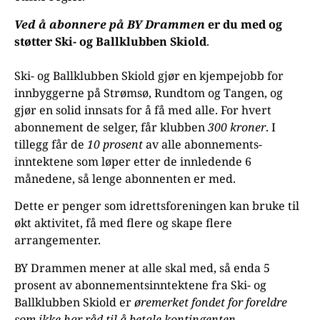
Ved å abonnere på BY Drammen
er du med og
støtter Ski- og Ballklubben Skiold
.
Ski- og Ballklubben Skiold gjør en kjempejobb for
innbyggerne på Strømsø, Rundtom og Tangen, og
gjør en solid innsats for å få med alle. For hvert
abonnement de selger, får klubben
300 kroner
. I
tillegg får de
10 prosent
av alle abonnements-
inntektene som løper etter de innledende 6
månedene, så lenge abonnenten er med.
Dette er penger som idrettsforeningen kan bruke til
økt aktivitet, få med flere og skape flere
arrangementer.
BY Drammen mener at alle skal med, så enda 5
prosent av abonnementsinntektene fra Ski- og
Ballklubben Skiold er
øremerket fondet for foreldre
som ikke har råd til å betale kontingenten
.