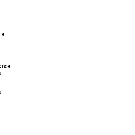
le
k noe
e
e