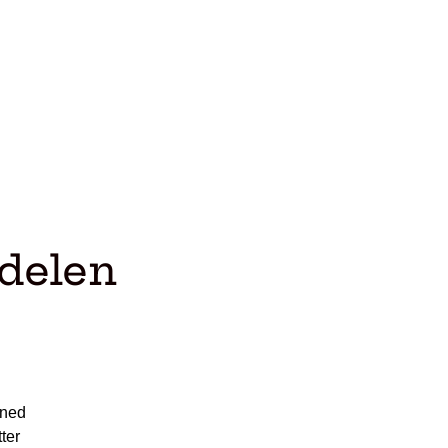
ndelen
åned
ter