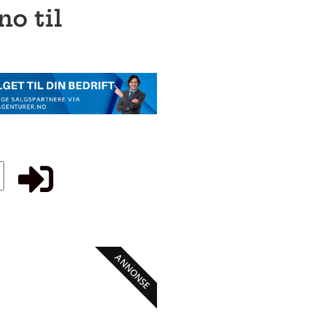
o til
ANNONSE