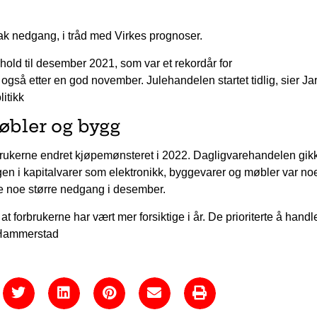
k nedgang, i tråd med Virkes prognoser.
rhold til desember 2021, som var et rekordår for
å etter en god november. Julehandelen startet tidlig, sier Jar
itikk
øbler og bygg
brukerne endret kjøpemønsteret i 2022. Dagligvarehandelen gik
n i kapitalvarer som elektronikk, byggevarer og møbler var no
de noe større nedgang i desember.
t forbrukerne har vært mer forsiktige i år. De prioriterte å handl
r Hammerstad