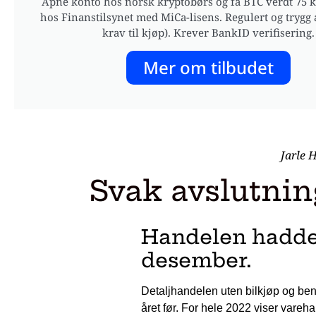
Åpne konto hos norsk kryptobørs og få BTC verdt 75 kr
hos Finanstilsynet med MiCa-lisens. Regulert og trygg 
krav til kjøp). Krever BankID verifisering.
Mer om tilbudet
Jarle 
Svak avslutnin
Handelen hadde 
desember.
Detaljhandelen uten bilkjøp og ben
året før. For hele 2022 viser vare