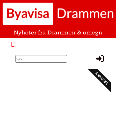
Nyheter fra Drammen & omegn
ANNONSE