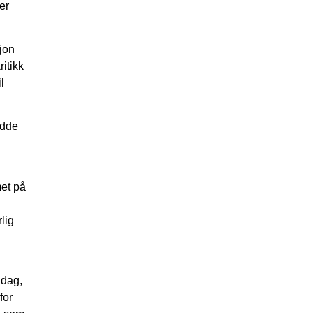
er
jon
itikk
l
adde
met på
lig
 dag,
for