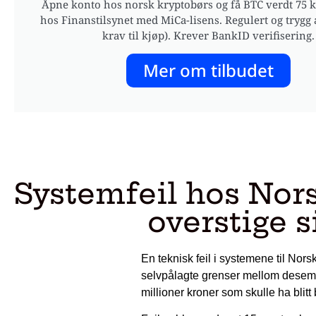
Åpne konto hos norsk kryptobørs og få BTC verdt 75 kr
hos Finanstilsynet med MiCa-lisens. Regulert og trygg 
krav til kjøp). Krever BankID verifisering.
Mer om tilbudet
Systemfeil hos Nors
overstige 
En teknisk feil i systemene til Nors
selvpålagte grenser mellom desember
millioner kroner som skulle ha blitt 