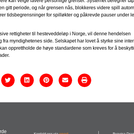
llere kan velge lavere personlige grenser. Systemet beregner ta
en gitt periode, og når grensen nås, blokkeres videre spill autom
derer tidsbegrensninger for spilløkter og påkrevde pauser under l
ive rettigheter til hesteveddeløp i Norge, vil denne hendelsen
ng fra myndighetenes side. Selskapet har lovet å styrke sine inte
 kan opprettholde de høye standardene som kreves for å beskytt
ader.
urde
Kontakt oss via
epost
Byavisa Dr