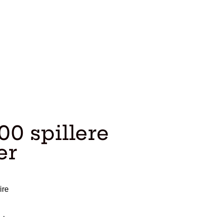
00 spillere
er
ire