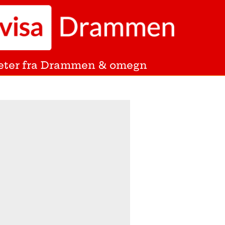
eter fra Drammen & omegn