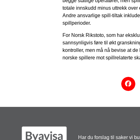
begge statlige operatører, men spi
totale innskudd minus uttrekk over 
Andre ansvarlige spill-tiltak inklu
spillperioder.
For Norsk Rikstoto, som har eksklus
sannsynligvis føre til økt granskni
kontroller, men må nå bevise at de
norske spillere mot spillrelaterte sk
Har du forslag til saker vi b