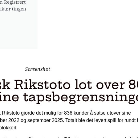
. Registrert
aktør (ingen
Screenshot
k Rikstoto lot over 8
sine tapsbegrensning
k Rikstoto gjorde det mulig for 836 kunder å satse utover sine
 2022 og september 2025. Totalt ble det levert spill for rundt f
blokkert.