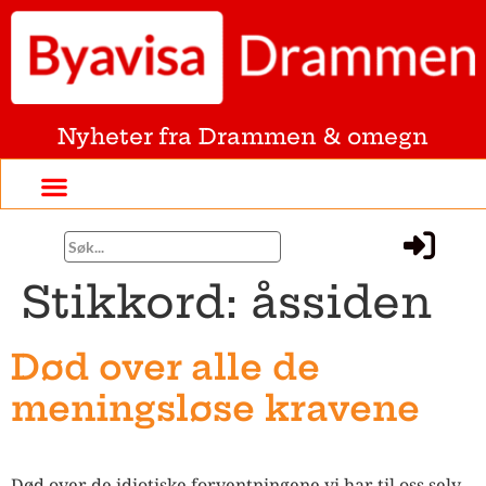
Nyheter fra Drammen & omegn
Stikkord:
åssiden
Død over alle de
meningsløse kravene
Død over de idiotiske forventningene vi har til oss selv