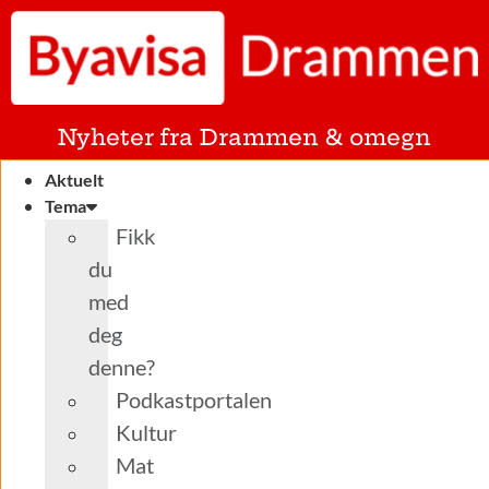
Nyheter fra Drammen & omegn
Aktuelt
Tema
Fikk
du
med
deg
denne?
Podkastportalen
Kultur
Mat