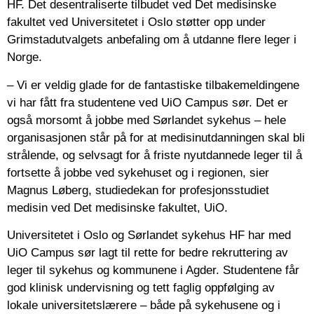
HF. Det desentraliserte tilbudet ved Det medisinske
fakultet ved Universitetet i Oslo støtter opp under
Grimstadutvalgets anbefaling om å utdanne flere leger i
Norge.
– Vi er veldig glade for de fantastiske tilbakemeldingene
vi har fått fra studentene ved UiO Campus sør. Det er
også morsomt å jobbe med Sørlandet sykehus – hele
organisasjonen står på for at medisinutdanningen skal bli
strålende, og selvsagt for å friste nyutdannede leger til å
fortsette å jobbe ved sykehuset og i regionen, sier
Magnus Løberg, studiedekan for profesjonsstudiet
medisin ved Det medisinske fakultet, UiO.
Universitetet i Oslo og Sørlandet sykehus HF har med
UiO Campus sør lagt til rette for bedre rekruttering av
leger til sykehus og kommunene i Agder. Studentene får
god klinisk undervisning og tett faglig oppfølging av
lokale universitetslærere – både på sykehusene og i