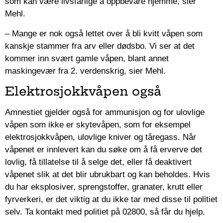
som kan være livsfarlige å oppbevare hjemme, sier
Mehl.
– Mange er nok også lettet over å bli kvitt våpen som
kanskje stammer fra arv eller dødsbo. Vi ser at det
kommer inn svært gamle våpen, blant annet
maskingevær fra 2. verdenskrig, sier Mehl.
Elektrosjokkvåpen også
Amnestiet gjelder også for ammunisjon og for ulovlige
våpen som ikke er skytevåpen, som for eksempel
elektrosjokkvåpen, ulovlige kniver og tåregass. Når
våpenet er innlevert kan du søke om å få erverve det
lovlig, få tillatelse til å selge det, eller få deaktivert
våpenet slik at det blir ubrukbart og kan beholdes. Hvis
du har eksplosiver, sprengstoffer, granater, krutt eller
fyrverkeri, er det viktig at du ikke tar med disse til politiet
selv. Ta kontakt med politiet på 02800, så får du hjelp.