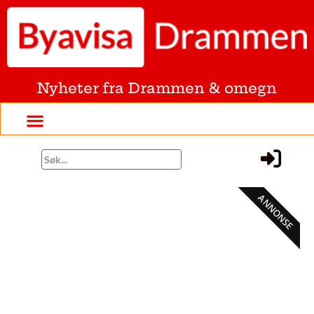
Nyheter fra Drammen & omegn
ANNONSE