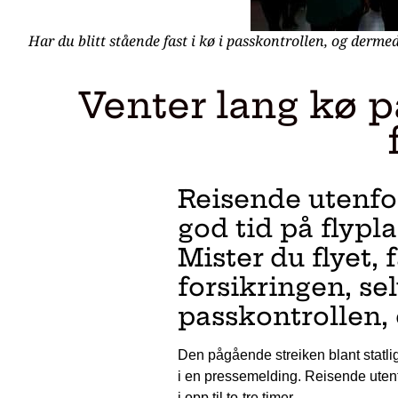
Har du blitt stående fast i kø i passkontrollen, og dermed
Venter lang kø p
Reisende utenfo
god tid på flypl
Mister du flyet, 
forsikringen, se
passkontrollen,
Den pågående streiken blant statlig
i en pressemelding. Reisende utenf
i opp til to-tre timer.