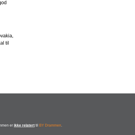
god
ovakia,
l til
ammen er
ikke relatert
til
BY Drammen
.