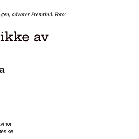
ingen, advarer Fremtind. Foto:
 ikke av
a
Avinor
tes kø