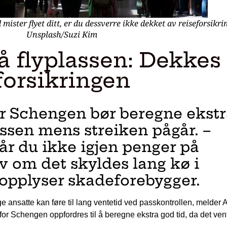
 mister flyet ditt, er du dessverre ikke dekket av reiseforsikr
Unsplash/Suzi Kim
å flyplassen: Dekkes
forsikringen
r Schengen bør beregne ekstr
assen mens streiken pågår. –
får du ikke igjen penger på
lv om det skyldes lang kø i
 opplyser skadeforebygger.
e ansatte kan føre til lang ventetid ved passkontrollen, melder 
or Schengen oppfordres til å beregne ekstra god tid, da det ven