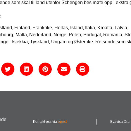
nde som skal til land utenfor Schengen bes møte opp i ekstra 
:
land, Finland, Frankrike, Hellas, Island, Italia, Kroatia, Latvia,
mbourg, Malta, Nederland, Norge, Polen, Portugal, Romania, Sl
rige, Tsjekkia, Tyskland, Ungarn og Østerrike. Reisende som ska
urde
Kontakt oss via
epost
Byavisa Dr