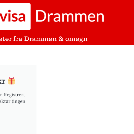
eter fra Drammen & omegn
kr
. Registrert
aktør (ingen