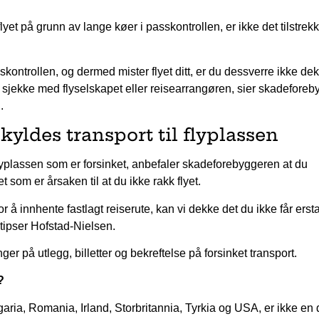
yet på grunn av lange køer i passkontrollen, er ikke det tilstrekk
asskontrollen, og dermed mister flyet ditt, er du dessverre ikke de
å sjekke med flyselskapet eller reisearrangøren, sier skadeforeb
.
kyldes transport til flyplassen
 flyplassen som er forsinket, anbefaler skadeforebyggeren at du
et som er årsaken til at du ikke rakk flyet.
for å innhente fastlagt reiserute, kan vi dekke det du ikke får ersta
 tipser Hofstad-Nielsen.
nger på utlegg, billetter og bekreftelse på forsinket transport.
n?
aria, Romania, Irland, Storbritannia, Tyrkia og USA, er ikke en 