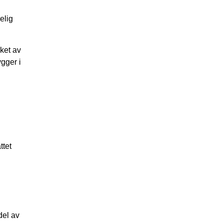
elig
kket av
ygger i
ttet
del av