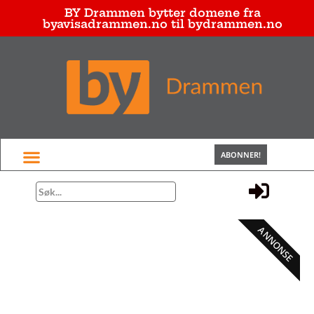
BY Drammen bytter domene fra
byavisadrammen.no til bydrammen.no
ABONNER!
ANNONSE