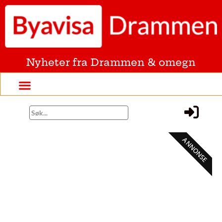
Nyheter fra Drammen & omegn
ANNONSE