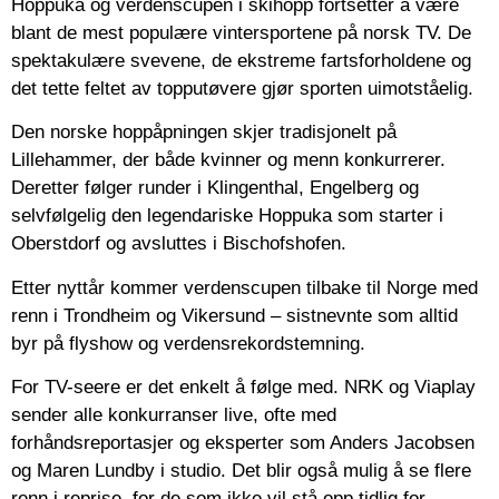
Hoppuka og verdenscupen i skihopp fortsetter å være
blant de mest populære vintersportene på norsk TV. De
spektakulære svevene, de ekstreme fartsforholdene og
det tette feltet av topputøvere gjør sporten uimotståelig.
Den norske hoppåpningen skjer tradisjonelt på
Lillehammer, der både kvinner og menn konkurrerer.
Deretter følger runder i Klingenthal, Engelberg og
selvfølgelig den legendariske Hoppuka som starter i
Oberstdorf og avsluttes i Bischofshofen.
Etter nyttår kommer verdenscupen tilbake til Norge med
renn i Trondheim og Vikersund – sistnevnte som alltid
byr på flyshow og verdensrekordstemning.
For TV-seere er det enkelt å følge med. NRK og Viaplay
sender alle konkurranser live, ofte med
forhåndsreportasjer og eksperter som Anders Jacobsen
og Maren Lundby i studio. Det blir også mulig å se flere
renn i reprise, for de som ikke vil stå opp tidlig for