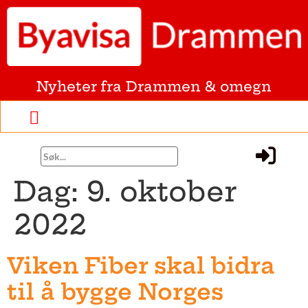
Nyheter fra Drammen & omegn
Dag:
9. oktober
2022
Viken Fiber skal bidra
til å bygge Norges