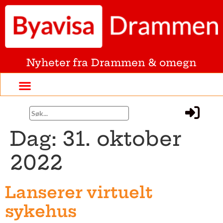
Nyheter fra Drammen & omegn
Dag:
31. oktober
2022
Lanserer virtuelt
sykehus