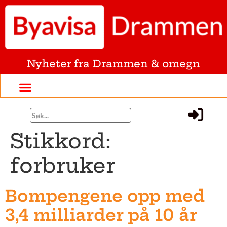
Nyheter fra Drammen & omegn
Stikkord:
forbruker
Bompengene opp med
3,4 milliarder på 10 år