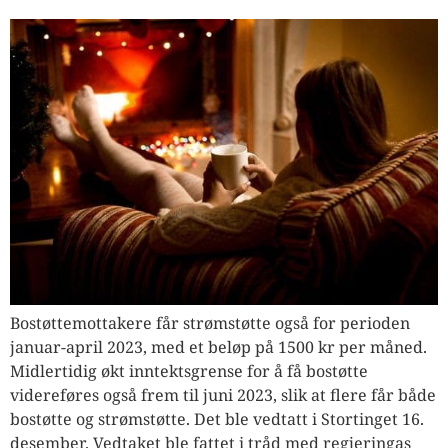
Bostøttemottakere får strømstøtte også for perioden
januar-april 2023, med et beløp på 1500 kr per måned.
Midlertidig økt inntektsgrense for å få bostøtte
videreføres også frem til juni 2023, slik at flere får både
bostøtte og strømstøtte. Det ble vedtatt i Stortinget 16.
desember. Vedtaket ble fattet i tråd med regjeringas