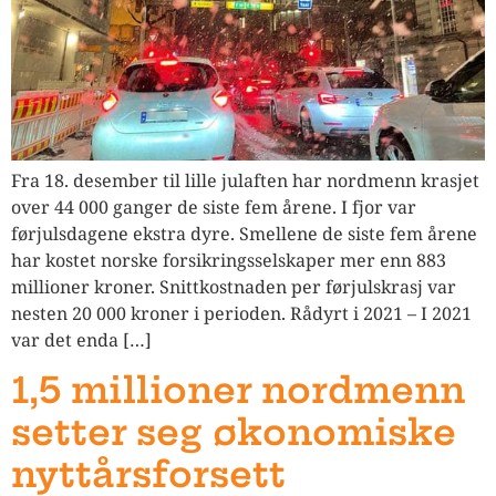
Fra 18. desember til lille julaften har nordmenn krasjet
over 44 000 ganger de siste fem årene. I fjor var
førjulsdagene ekstra dyre. Smellene de siste fem årene
har kostet norske forsikringsselskaper mer enn 883
millioner kroner. Snittkostnaden per førjulskrasj var
nesten 20 000 kroner i perioden. Rådyrt i 2021 – I 2021
var det enda […]
1,5 millioner nordmenn
setter seg økonomiske
nyttårsforsett