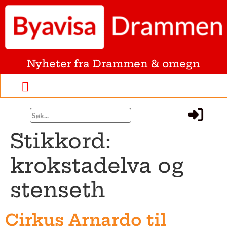
Nyheter fra Drammen & omegn
Stikkord:
krokstadelva og
stenseth
Cirkus Arnardo til