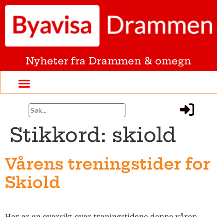
Nyheter fra Drammen & omegn
Stikkord:
skiold
Vårens treningstider for
Skiold
Her er en oversikt over treningstidene denne våren.