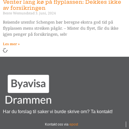
Venter lang kø på flyplassen: Dekkes ikke
av forsikringen
Bente Wemundstad
3. juni, 2024
Reisende utenfor Schengen bør beregne ekstra god tid på
flyplassen mens streiken pågår. – Mister du flyet, får du ikke
igjen penger på forsikringen, selv
Les mer »
Har du forslag til saker vi burde skrive om? Ta kontakt!
Kontakt oss via
epost