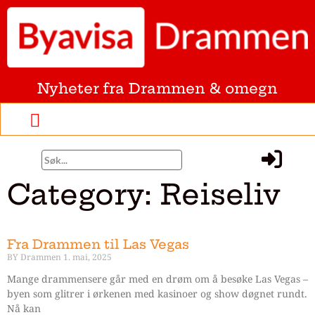
Nyheter fra Drammen & omegn
Category: Reiseliv
Fra Drammen til Las Vegas
BY Drammen
1. mai, 2025
Mange drammensere går med en drøm om å besøke Las Vegas –
byen som glitrer i ørkenen med kasinoer og show døgnet rundt.
Nå kan