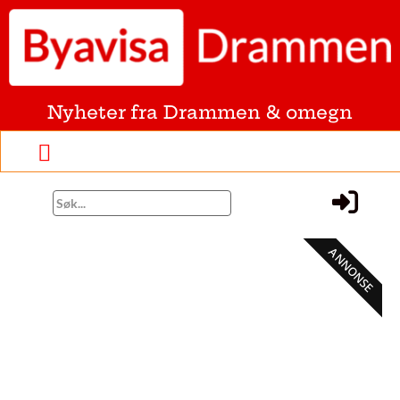
Nyheter fra Drammen & omegn
ANNONSE