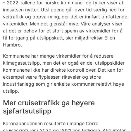
– 2022-tallene for norske kommuner og fylker viser at
innsatsen nytter. Utslippene går over tid særlig ned for
veitrafikk og oppvarming, der det er innført omfattende
virkemidler. Men det gjenstår mye. Våre analyser viser
at det er behov for et stort spenn av virkemidler for å
få fortgang på utslippskutt, sier miljødirektør Ellen
Hambro.
Kommunene har mange virkemidler for å redusere
klimagassutslipp, men det er også en del utslippskilder
kommunene ikke har direkte kontroll over. Det kan for
eksempel være flyplasser, riksveier og store
industrianlegg som gir enkelte kommuner relativt høye
utslipp.
Mer cruisetrafikk ga høyere
sjøfartsutslipp
Koronapandemien resulterte i mange færre
cruiseskipturer i 2020 og 2021 enn tidligere. Aktiviteten