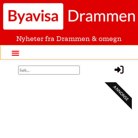
Nyheter fra Drammen & omegn
ANNONSE