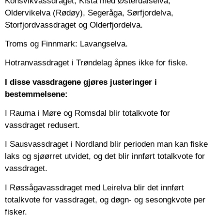
Konsvikvassdraget, Kista med Østerdalselva,
Oldervikelva (Rødøy), Segeråga, Sørfjordelva,
Storfjordvassdraget og Olderfjordelva.
Troms og Finnmark: Lavangselva.
Hotranvassdraget i Trøndelag åpnes ikke for fiske.
I disse vassdragene gjøres justeringer i
bestemmelsene:
I Rauma i Møre og Romsdal blir totalkvote for
vassdraget redusert.
I Sausvassdraget i Nordland blir perioden man kan fiske
laks og sjøørret utvidet, og det blir innført totalkvote for
vassdraget.
I Røssågavassdraget med Leirelva blir det innført
totalkvote for vassdraget, og døgn- og sesongkvote per
fisker.