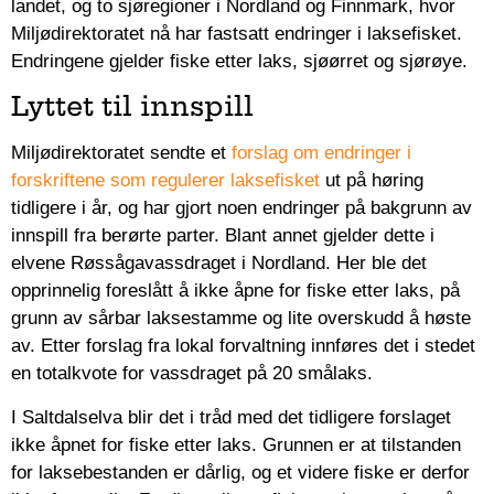
landet, og to sjøregioner i Nordland og Finnmark, hvor
Miljødirektoratet nå har fastsatt endringer i laksefisket.
Endringene gjelder fiske etter laks, sjøørret og sjørøye.
Lyttet til innspill
Miljødirektoratet sendte et
forslag om endringer i
forskriftene som regulerer laksefisket
ut på høring
tidligere i år, og har gjort noen endringer på bakgrunn av
innspill fra berørte parter. Blant annet gjelder dette i
elvene Røssågavassdraget i Nordland. Her ble det
opprinnelig foreslått å ikke åpne for fiske etter laks, på
grunn av sårbar laksestamme og lite overskudd å høste
av. Etter forslag fra lokal forvaltning innføres det i stedet
en totalkvote for vassdraget på 20 smålaks.
I Saltdalselva blir det i tråd med det tidligere forslaget
ikke åpnet for fiske etter laks. Grunnen er at tilstanden
for laksebestanden er dårlig, og et videre fiske er derfor