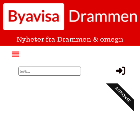
Nyheter fra Drammen & omegn
ANNONSE