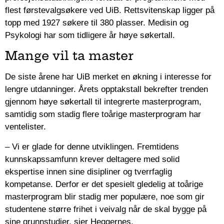
flest førstevalgsøkere ved UiB. Rettsvitenskap ligger på
topp med 1927 søkere til 380 plasser. Medisin og
Psykologi har som tidligere år høye søkertall.
Mange vil ta master
De siste årene har UiB merket en økning i interesse for
lengre utdanninger. Årets opptakstall bekrefter trenden
gjennom høye søkertall til integrerte masterprogram,
samtidig som stadig flere toårige masterprogram har
ventelister.
– Vi er glade for denne utviklingen. Fremtidens
kunnskapssamfunn krever deltagere med solid
ekspertise innen sine disipliner og tverrfaglig
kompetanse. Derfor er det spesielt gledelig at toårige
masterprogram blir stadig mer populære, noe som gir
studentene større frihet i veivalg når de skal bygge på
sine grunnstudier, sier Heggernes.