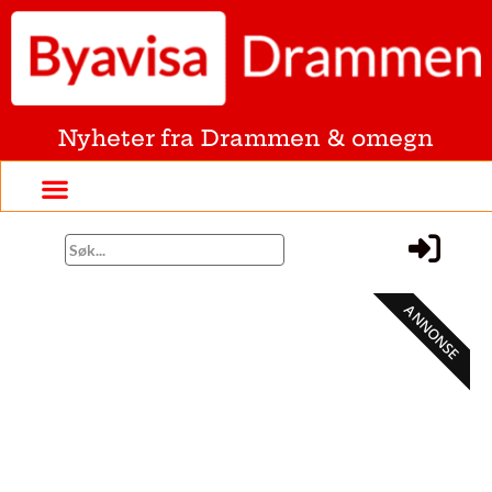
Nyheter fra Drammen & omegn
ANNONSE