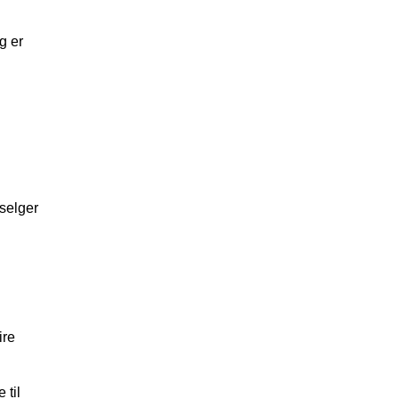
g er
 selger
ire
 til