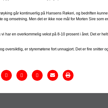
røyking går kontinuerlig på Hansens Røkeri, og bedriften kunne
atte og omsetning. Men det er ikke noe mål for Morten Sire som e
og vi har en overkommelig vekst på 8-10 prosent i året. Det er helt f
g oversiktlig, er styremøtene fort unnagjort. Det er fire snitter o