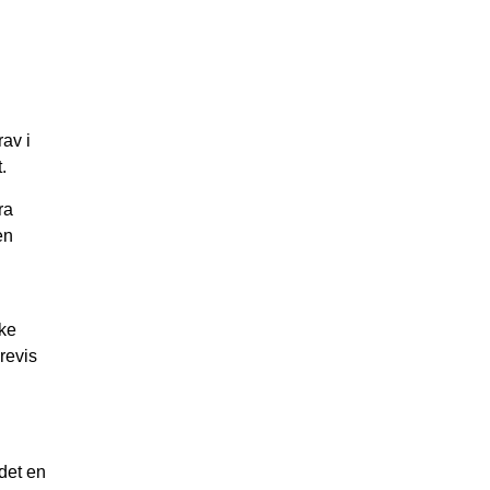
rav i
.
ra
en
kke
drevis
det en