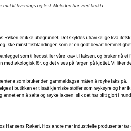
mat til hverdags og fest. Metoden har vært brukt i
ns Røkeri er ikke ubegrunnet. Det skyldes ufravikelige kvalitetsk
ra og ikke minst flisblandingen som er en godt bevart hemmelighet
sanlegget som tilfredsstiller våre krav til laksen, og bruker nå et f
n med økologisk fôr, og det vises på fargen på kjøttet. Vi liker d
usentene som bruker den gammeldagse måten å røyke laks på.
es i butikken er tilsatt kjemiske stoffer som røyksyre og har i
 annet enn å salte og røyke laksen, slik det har blitt gjort i hun
 hos Hansens Røkeri. Hos andre mer industrielle produsenter tar 