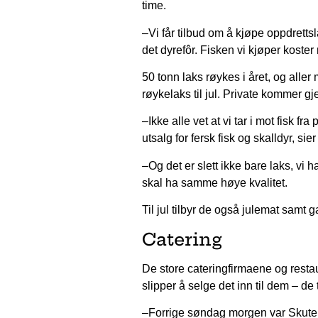
time.
–Vi får tilbud om å kjøpe oppdrettsla
det dyrefôr. Fisken vi kjøper koster
50 tonn laks røykes i året, og aller
røykelaks til jul. Private kommer g
–Ikke alle vet at vi tar i mot fisk fr
utsalg for fersk fisk og skalldyr, sie
–Og det er slett ikke bare laks, vi h
skal ha samme høye kvalitet.
Til jul tilbyr de også julemat sam
Catering
De store cateringfirmaene og rest
slipper å selge det inn til dem – de 
–Forrige søndag morgen var Skutebry