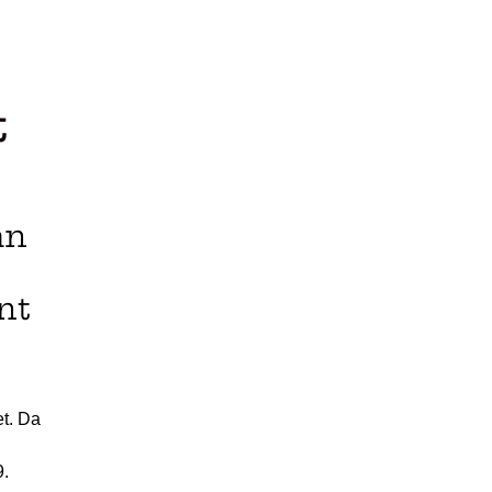
t
an
nt
et. Da
9.