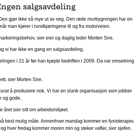
Ingen salgsavdeling
Den gjør ikke så mye ut av seg. Den røde murbygningen har en 
når man kjører i rundkjøringene til og fra motorveien.
 markeringsbehov, sier eier og daglig leder Morten Sire.
og vi har ikke en gang en salgsavdeling,
lingen i 21 år før han kjøpte bedriften i 2009. Da var omsetnin
.
ett, sier Morten Sire.
kkurat å produsere nok. Vi har en slank organisasjon som jobber
ge og gode.
 året sier sitt om arbeidsmiljøet.
e på best mulig måte. Annenhver mandag kommer en fysioterapeu
og hver fredag kommer moren min og steker vafler, sier sjefen.