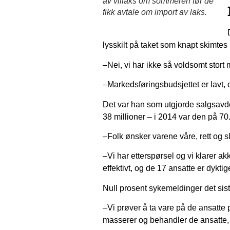
av villaks om sommeren før de
fikk avtale om import av laks.
lysskilt på taket som knapt skimtes 
–Nei, vi har ikke så voldsomt stort
–Markedsføringsbudsjettet er lavt, 
Det var han som utgjorde salgsavde
38 millioner – i 2014 var den på 70
–Folk ønsker varene våre, rett og sl
–Vi har etterspørsel og vi klarer a
effektivt, og de 17 ansatte er dykti
Null prosent sykemeldinger det siste
–Vi prøver å ta vare på de ansatt
masserer og behandler de ansatte, 