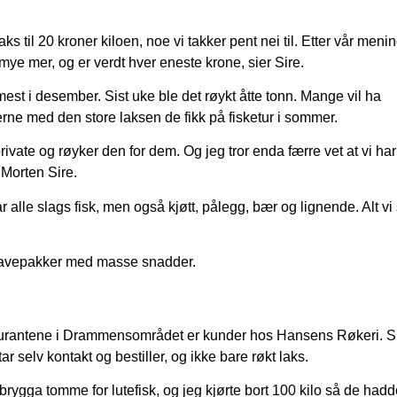
ks til 20 kroner kiloen, noe vi takker pent nei til. Etter vår menin
 mye mer, og er verdt hver eneste krone, sier Sire.
 mest i desember. Sist uke ble det røykt åtte tonn. Mange vil ha
jerne med den store laksen de fikk på fisketur i sommer.
a private og røyker den for dem. Og jeg tror enda færre vet at vi har
r Morten Sire.
ar alle slags fisk, men også kjøtt, pålegg, bær og lignende. Alt vi
t gavepakker med masse snadder.
aurantene i Drammensområdet er kunder hos Hansens Røkeri. S
tar selv kontakt og bestiller, og ikke bare røkt laks.
gga tomme for lutefisk, og jeg kjørte bort 100 kilo så de hadde