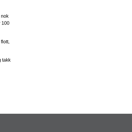
 nok
r 100
lott,
g takk