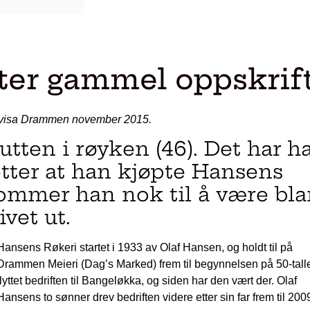
ter gammel oppskrif
Byavisa Drammen november 2015.
utten i røyken (46). Det har h
 etter at han kjøpte Hansens
kommer han nok til å være bla
ivet ut.
Hansens Røkeri startet i 1933 av Olaf Hansen, og holdt til på
Drammen Meieri (Dag’s Marked) frem til begynnelsen på 50-tall
flyttet bedriften til Bangeløkka, og siden har den vært der. Olaf
Hansens to sønner drev bedriften videre etter sin far frem til 200