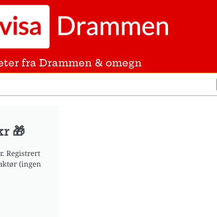
eter fra Drammen & omegn
r 🎁
. Registrert
aktør (ingen