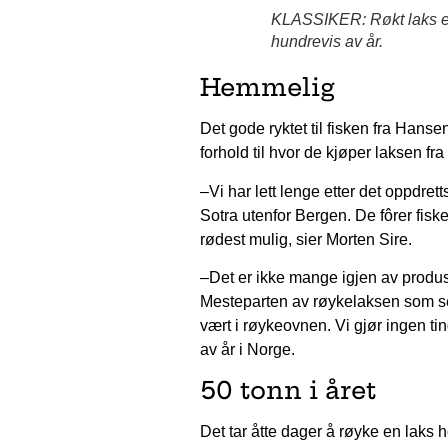
KLASSIKER: Røkt laks er 
hundrevis av år.
Hemmelig
Det gode ryktet til fisken fra Hanse
forhold til hvor de kjøper laksen f
–Vi har lett lenge etter det oppdrett
Sotra utenfor Bergen. De fôrer fiske
rødest mulig, sier Morten Sire.
–Det er ikke mange igjen av prod
Mesteparten av røykelaksen som selg
vært i røykeovnen. Vi gjør ingen ting
av år i Norge.
50 tonn i året
Det tar åtte dager å røyke en laks