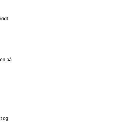
rødt
gen på
t og