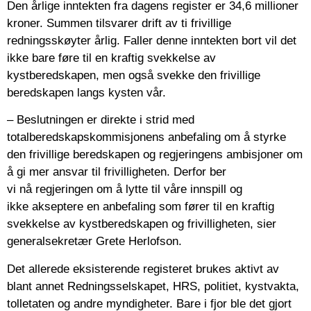
Den årlige inntekten fra dagens register er 34,6 millioner
kroner. Summen tilsvarer drift av ti frivillige
redningsskøyter årlig. Faller denne inntekten bort vil det
ikke bare føre til en kraftig svekkelse av
kystberedskapen, men også svekke den frivillige
beredskapen langs kysten vår.
– Beslutningen er direkte i strid med
totalberedskapskommisjonens anbefaling om å styrke
den frivillige beredskapen og regjeringens ambisjoner om
å gi mer ansvar til frivilligheten. Derfor ber
vi nå regjeringen om å lytte til våre innspill og
ikke akseptere en anbefaling som fører til en kraftig
svekkelse av kystberedskapen og frivilligheten, sier
generalsekretær Grete Herlofson.
Det allerede eksisterende registeret brukes aktivt av
blant annet Redningsselskapet, HRS, politiet, kystvakta,
tolletaten og andre myndigheter. Bare i fjor ble det gjort