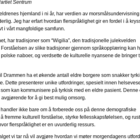
Partiet Sentrum
eldrenes hjemland i ni år, har verdien av morsmålsundervisning
ig. Jeg har erfart hvordan flerspråklighet gir en fordel i å krys
ivt i vårt mangfoldige samfunn.
t, har tradisjoner som “Wigilia”, den tradisjonelle julekvelden
. Forståelsen av slike tradisjoner gjennom språkopplæring kan h
olske naboer, og verdsette de kulturelle nyansene de bringer ti
 Drammen ha et økende antall eldre borgere som snakker tyrki
te. Dette presenterer unike utfordringer, spesielt innen helseves
 som kan kommunisere på tyrkisk med en eldre pasient. Denne
e avgjørende for å gi best mulig omsorg.
ng handler ikke bare om å forberede oss på denne demografiske
 fremme kulturell forståelse, styrke fellesskapsfølelsen, og rus
or flerspråklighet er en uvurderlig ressurs.
lget vi tar nå vil avgjøre hvordan vi møter morgendagens utford