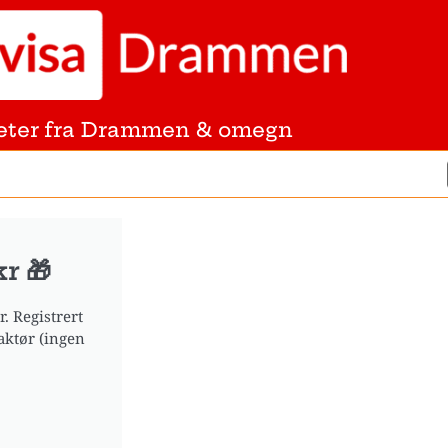
eter fra Drammen & omegn
r 🎁
. Registrert
aktør (ingen