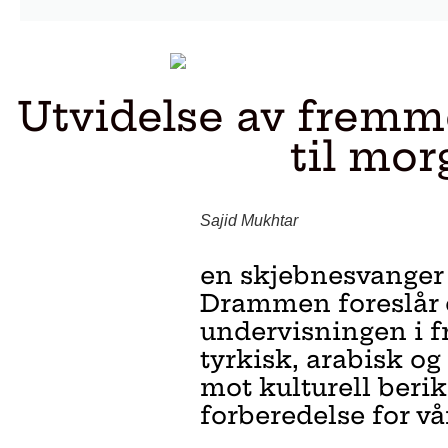
Utvidelse av frem
til mo
Sajid Mukhtar
en skjebnesvanger s
Drammen foreslår e
undervisningen i 
tyrkisk, arabisk og
mot kulturell beri
forberedelse for vå