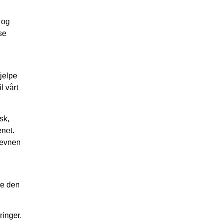
 og
se
jelpe
l vårt
sk,
enet.
 evnen
te den
ringer.