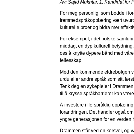
Av: Sajid Mukhtar, 1. Kandidat for 
For meg personlig, som bodde i for
fremmedspråkopplæring vært uvurderl
kulturelle broer og bidra mer effekt
For eksempel, i det polske samfunne
middag, en dyp kulturell betydning
oss å knytte dypere bånd med våre p
fellesskap.
Med den kommende eldrebølgen vil
urdu eller andre språk som sitt førs
Tenk deg en sykepleier i Drammen
til å krysse språkbarrierer kan vær
Å investere i flerspråklig opplæri
forandringen. Det handler også om å
yngre generasjonen for en verden hv
Drammen står ved en korsvei, og va