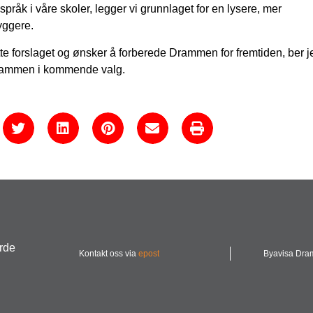
pråk i våre skoler, legger vi grunnlaget for en lysere, mer
yggere.
tte forslaget og ønsker å forberede Drammen for fremtiden, ber 
Drammen i kommende valg.
urde
Kontakt oss via
epost
Byavisa Dr