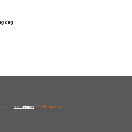
jeg deg
ammen er
ikke relatert
til
BY Drammen
.