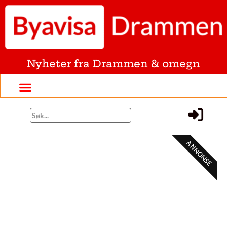
Nyheter fra Drammen & omegn
ANNONSE