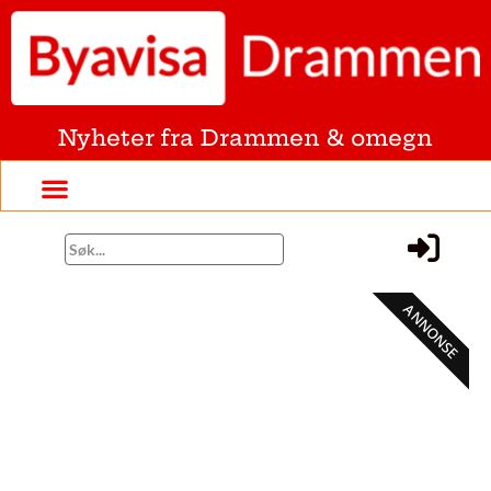
Nyheter fra Drammen & omegn
ANNONSE