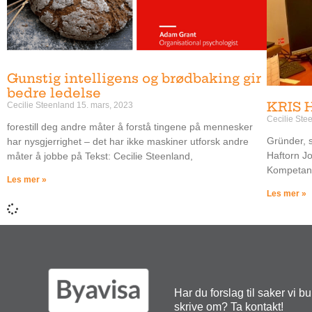
Gunstig intelligens og brødbaking gir
bedre ledelse
KRIS 
Cecilie Steenland
15. mars, 2023
Cecilie St
forestill deg andre måter å forstå tingene på mennesker
Gründer, s
har nysgjerrighet – det har ikke maskiner utforsk andre
Haftorn Jo
måter å jobbe på Tekst: Cecilie Steenland,
Kompetans
Les mer »
Les mer »
Har du forslag til saker vi b
skrive om? Ta kontakt!