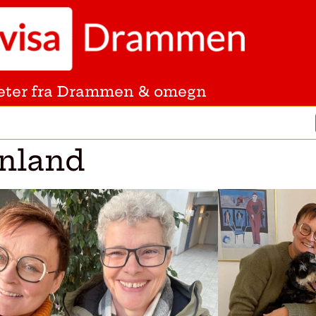
eter fra Drammen & omegn
enland