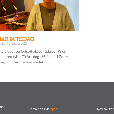
HAR BURSDAG!
eenland
9. mars, 2023
tyreleder og fortsatt aktive rådgiver Kristin
hansen fyller 70 år i dag. 26 år med Fønix
e; som helt fra hun startet opp
urde
Kontakt oss via
epost
Byavisa Dr