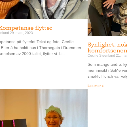
Kompetanse flytter
eenland
29. mars, 2023
etanse på flyttefot Tekst og foto: Cecilie
Synlighet, no
 Etter å ha holdt hus i Thornegata i Drammen
komfortsone
nelsen av 2000-tallet, flytter vi. Litt
Cecilie Steenland
21. ma
Som mange andre, kjen
mer innsikt i SoMe ve
smakfull lunch var val
Les mer »