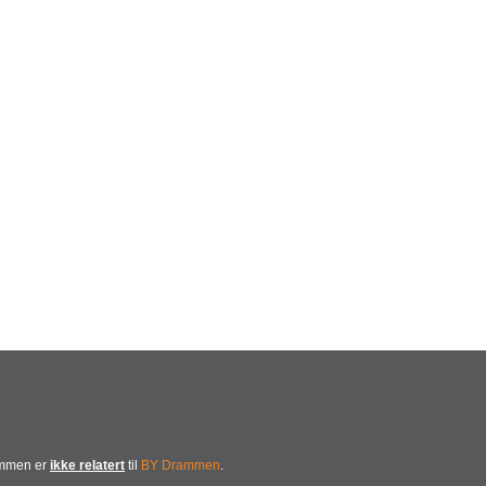
ammen er
ikke relatert
til
BY Drammen
.