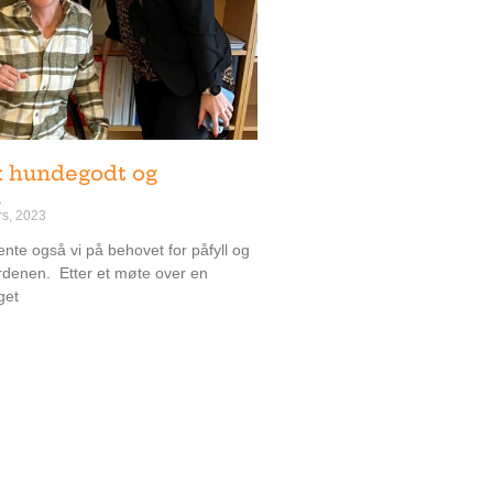
k hundegodt og
n
rs, 2023
te også vi på behovet for påfyll og
rdenen. Etter et møte over en
get