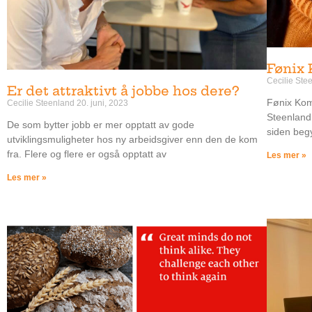
Fønix 
Cecilie St
Er det attraktivt å jobbe hos dere?
Fønix Komp
Cecilie Steenland
20. juni, 2023
Steenland
De som bytter jobb er mer opptatt av gode
siden begyn
utviklingsmuligheter hos ny arbeidsgiver enn den de kom
fra. Flere og flere er også opptatt av
Les mer »
Les mer »