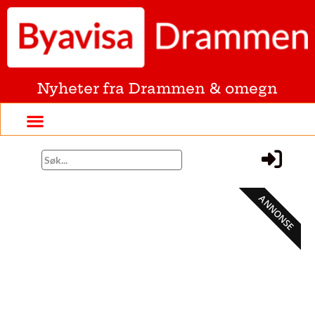
Nyheter fra Drammen & omegn
ANNONSE