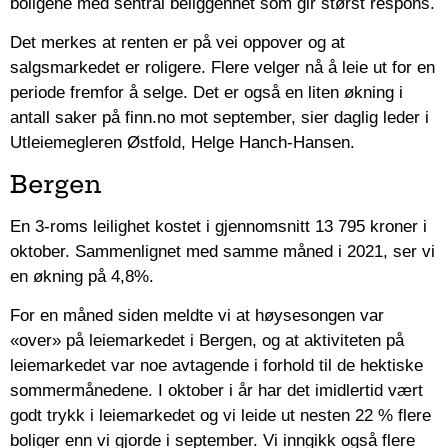
boligene med sentral beliggenhet som gir størst respons.
Det merkes at renten er på vei oppover og at
salgsmarkedet er roligere. Flere velger nå å leie ut for en
periode fremfor å selge. Det er også en liten økning i
antall saker på finn.no mot september, sier daglig leder i
Utleiemegleren Østfold, Helge Hanch-Hansen.
Bergen
En 3-roms leilighet kostet i gjennomsnitt 13 795 kroner i
oktober. Sammenlignet med samme måned i 2021, ser vi
en økning på 4,8%.
For en måned siden meldte vi at høysesongen var
«over» på leiemarkedet i Bergen, og at aktiviteten på
leiemarkedet var noe avtagende i forhold til de hektiske
sommermånedene. I oktober i år har det imidlertid vært
godt trykk i leiemarkedet og vi leide ut nesten 22 % flere
boliger enn vi gjorde i september. Vi inngikk også flere