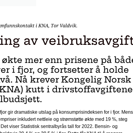
mfunnskontakt i KNA, Tor Valdvik.
ning av veibruksavgif
e økte mer enn prisene på båd
 i fjor, og fortsetter å holde
ivå. Nå krever Kongelig Norsk
NA) kutt i drivstoffavgiftene
lbudsjett.
 fjor gir dramatiske utslag på konsumprisindeksen for i fjor. Mens
priser inkludert nettleie og strømstøtte økte med 19 %, steg
Det viser Statistisk sentralbyrås tall for 2022. Bensin- og