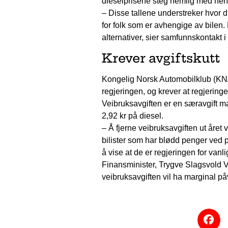
dieselprisene steg nemlig med henho
– Disse tallene understreker hvor d
for folk som er avhengige av bilen. 
alternativer, sier samfunnskontakt i
Krever avgiftskutt
Kongelig Norsk Automobilklub (KNA
regjeringen, og krever at regjeringe
Veibruksavgiften er en særavgift ma
2,92 kr på diesel.
– Å fjerne veibruksavgiften ut året 
bilister som har blødd penger ved 
å vise at de er regjeringen for vanlig
Finansminister, Trygve Slagsvold Vedu
veibruksavgiften vil ha marginal påv