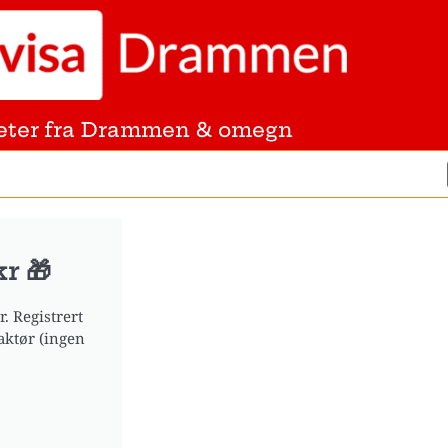
eter fra Drammen & omegn
r 🎁
. Registrert
aktør (ingen