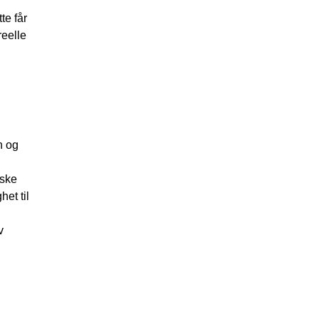
te får
reelle
n og
rske
et til
v