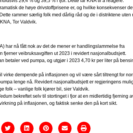
ldsvis 29,4 % og 39,5 % i fjor. Dette får KNA til å reagere.
ramatisk de høye drivstoffprisene er, og hvilke konsekvenser det
Dette rammer særlig folk med dårlig råd og de i distriktene uten 
 KNA, Tor Valdvik.
) har nå fått nok av det de mener er handlingslammelse fra
n fjerner veibruksavgiften ut 2023 i revidert nasjonalbudsjett.
n betaler ved pumpa, og utgjør i 2023 4,70 kr per liter på bensi
vil virke dempende på inflasjonen og vil være sårt tiltrengt for no
pumpa lenge nå. Revidert nasjonalbudsjett er regjeringens muligh
e folk – vanlige folk kjører bil, sier Valdvik.
m bekreftet selv til stortinget i fjor at en midlertidig fjerning a
irkning på inflasjonen, og faktisk senke den på kort sikt.