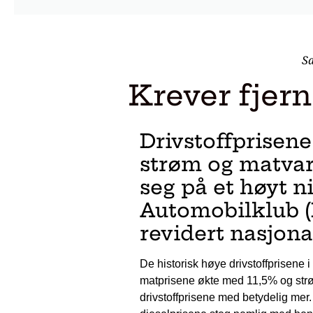
Sa
Krever fjer
Drivstoffprisen
strøm og matvarer
seg på et høyt n
Automobilklub (K
revidert nasjona
De historisk høye drivstoffprisene i
matprisene økte med 11,5% og strøm
drivstoffprisene med betydelig mer. 