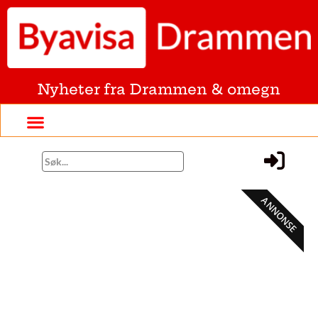
Nyheter fra Drammen & omegn
ANNONSE