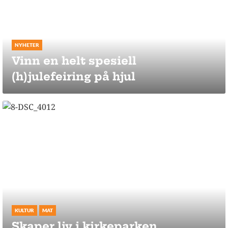
NYHETER
Vinn en helt spesiell
(h)julefeiring på hjul
KULTUR
MAT
Skaper liv i kirkeparken