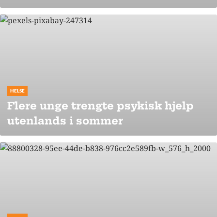
HELSE
Flere unge trengte psykisk hjelp
utenlands i sommer