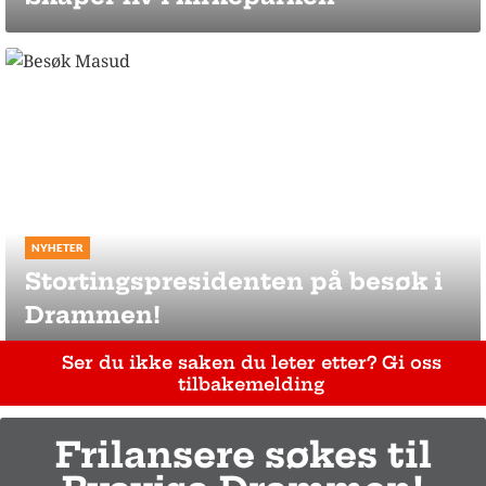
NYHETER
Stortingspresidenten på besøk i
Drammen!
Ser du ikke saken du leter etter? Gi oss
tilbakemelding
Frilansere søkes til