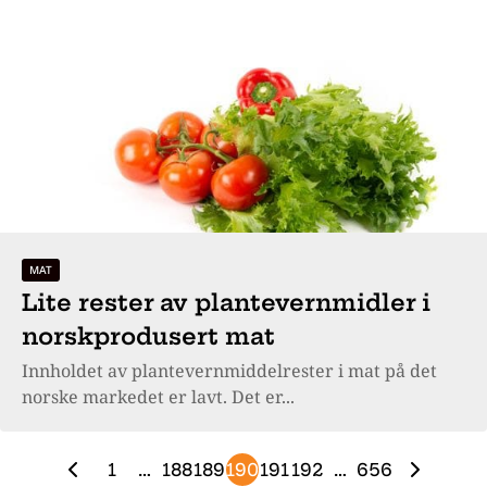
MAT
Lite rester av plantevernmidler i
norskprodusert mat
Innholdet av plantevernmiddelrester i mat på det
norske markedet er lavt. Det er...
1
…
188
189
190
191
192
…
656