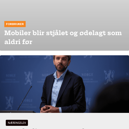
FORBRUKER
Mobiler blir stjålet og ødelagt som
aldri før
NÆRINGSLIV