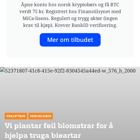
Åpne konto hos norsk kryptobørs og få BTC
verdt 75 kr. Registrert hos Finanstilsynet med
MiCa-lisens. Regulert og trygg aktør (ingen
krav til kjøp). Krever BankID verifisering.
Mer om tilbudet
FRILUFTSLIV
HUS OG HJEM
Vi plantar feil blomstrar for å
hjelpa truga bieartar