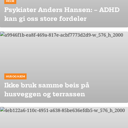
HELSE
Psykiater Anders Hansen: – ADHD
kan gi oss store fordeler
HUS OG HJEM
Ikke bruk samme beis på
husveggen og terrassen