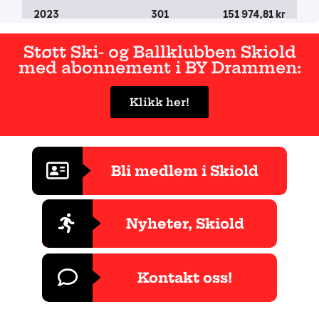
Støtt Ski- og Ballklubben Skiold
med abonnement i BY Drammen:
Klikk her!
Bli medlem i Skiold
Nyheter, Skiold
Kontakt oss!