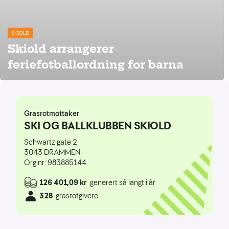
SKIOLD
Skiold arrangerer
feriefotballordning for barna