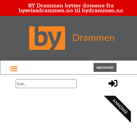
BY Drammen bytter domene fra
byavisadrammen.no til bydrammen.no
ABONNER!
ANNONSE