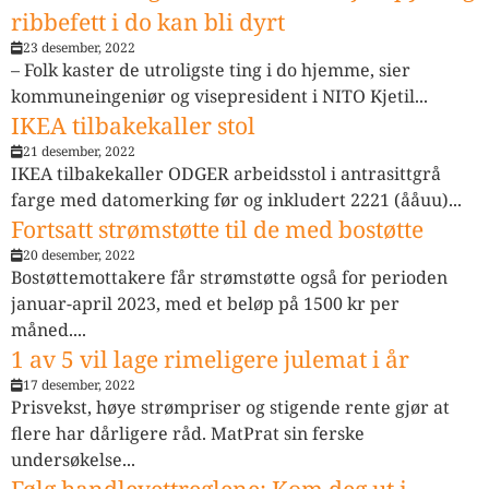
ribbefett i do kan bli dyrt
23 desember, 2022
– Folk kaster de utroligste ting i do hjemme, sier
kommuneingeniør og visepresident i NITO Kjetil...
IKEA tilbakekaller stol
21 desember, 2022
IKEA tilbakekaller ODGER arbeidsstol i antrasittgrå
farge med datomerking før og inkludert 2221 (ååuu)...
Fortsatt strømstøtte til de med bostøtte
20 desember, 2022
Bostøttemottakere får strømstøtte også for perioden
januar-april 2023, med et beløp på 1500 kr per
måned....
1 av 5 vil lage rimeligere julemat i år
17 desember, 2022
Prisvekst, høye strømpriser og stigende rente gjør at
flere har dårligere råd. MatPrat sin ferske
undersøkelse...
Følg handlevettreglene: Kom deg ut i