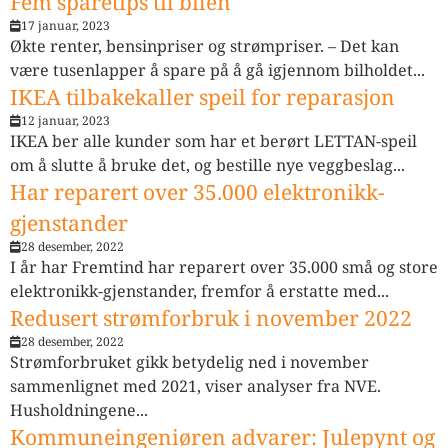
Fem sparetips til bilen
17 januar, 2023
Økte renter, bensinpriser og strømpriser. – Det kan
være tusenlapper å spare på å gå igjennom bilholdet...
IKEA tilbakekaller speil for reparasjon
12 januar, 2023
IKEA ber alle kunder som har et berørt LETTAN-speil
om å slutte å bruke det, og bestille nye veggbeslag...
Har reparert over 35.000 elektronikk-
gjenstander
28 desember, 2022
I år har Fremtind har reparert over 35.000 små og store
elektronikk-gjenstander, fremfor å erstatte med...
Redusert strømforbruk i november 2022
28 desember, 2022
Strømforbruket gikk betydelig ned i november
sammenlignet med 2021, viser analyser fra NVE.
Husholdningene...
Kommuneingeniøren advarer: Julepynt og