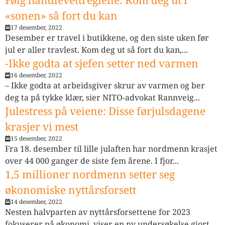
«sonen» så fort du kan
17 desember, 2022
Desember er travel i butikkene, og den siste uken før
jul er aller travlest. Kom deg ut så fort du kan,...
-Ikke godta at sjefen setter ned varmen
16 desember, 2022
– Ikke godta at arbeidsgiver skrur av varmen og ber
deg ta på tykke klær, sier NITO-advokat Rannveig...
Julestress på veiene: Disse førjulsdagene
krasjer vi mest
15 desember, 2022
Fra 18. desember til lille julaften har nordmenn krasjet
over 44 000 ganger de siste fem årene. I fjor...
1,5 millioner nordmenn setter seg
økonomiske nyttårsforsett
14 desember, 2022
Nesten halvparten av nyttårsforsettene for 2023
fokuserer på økonomi, viser en ny undersøkelse gjort...