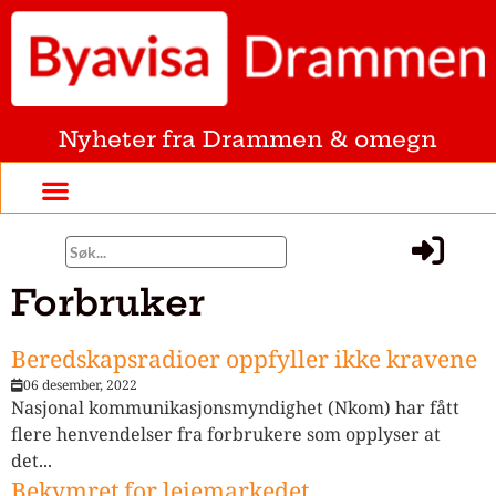
Nyheter fra Drammen & omegn
Forbruker
Beredskapsradioer oppfyller ikke kravene
06 desember, 2022
Nasjonal kommunikasjonsmyndighet (Nkom) har fått
flere henvendelser fra forbrukere som opplyser at
det...
Bekymret for leiemarkedet