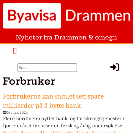
Nyheter fra Drammen & omegn
Forbruker
Forbrukerne kan samlet sett spare
milliarder på å bytte bank
06 mai, 2024
Flere nordmenn byttet bank- og forsikringstjenester i
fjor enn året før, viser en fersk og årlig undersøkelse...