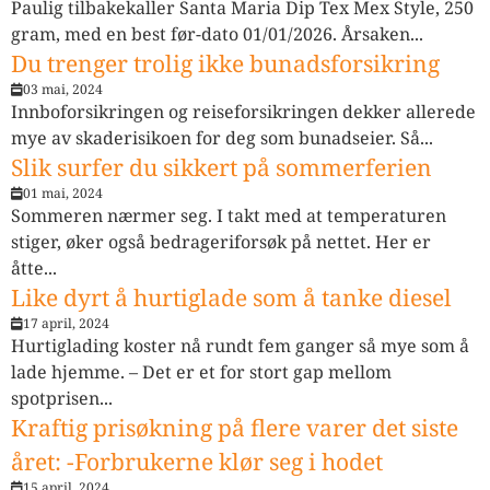
Paulig tilbakekaller Santa Maria Dip Tex Mex Style, 250
gram, med en best før-dato 01/01/2026. Årsaken...
Du trenger trolig ikke bunadsforsikring
03 mai, 2024
Innboforsikringen og reiseforsikringen dekker allerede
mye av skaderisikoen for deg som bunadseier. Så...
Slik surfer du sikkert på sommerferien
01 mai, 2024
Sommeren nærmer seg. I takt med at temperaturen
stiger, øker også bedrageriforsøk på nettet. Her er
åtte...
Like dyrt å hurtiglade som å tanke diesel
17 april, 2024
Hurtiglading koster nå rundt fem ganger så mye som å
lade hjemme. – Det er et for stort gap mellom
spotprisen...
Kraftig prisøkning på flere varer det siste
året: -Forbrukerne klør seg i hodet
15 april, 2024