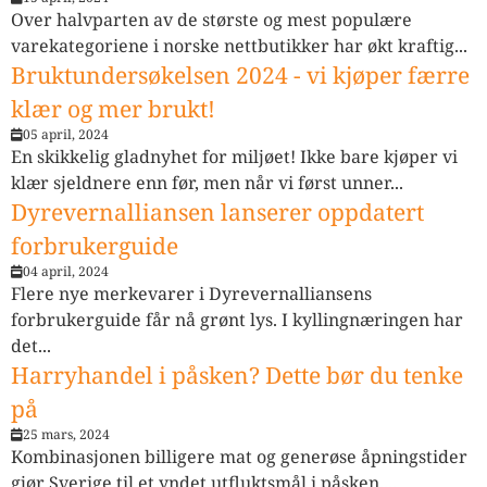
Over halvparten av de største og mest populære
varekategoriene i norske nettbutikker har økt kraftig...
Bruktundersøkelsen 2024 - vi kjøper færre
klær og mer brukt!
05 april, 2024
En skikkelig gladnyhet for miljøet! Ikke bare kjøper vi
klær sjeldnere enn før, men når vi først unner...
Dyrevernalliansen lanserer oppdatert
forbrukerguide
04 april, 2024
Flere nye merkevarer i Dyrevernalliansens
forbrukerguide får nå grønt lys. I kyllingnæringen har
det...
Harryhandel i påsken? Dette bør du tenke
på
25 mars, 2024
Kombinasjonen billigere mat og generøse åpningstider
gjør Sverige til et yndet utfluktsmål i påsken....