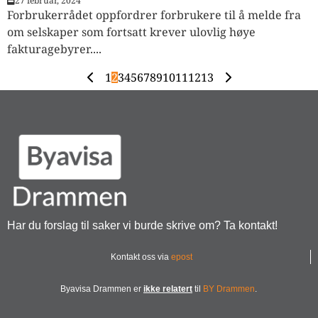
27 februar, 2024
Forbrukerrådet oppfordrer forbrukere til å melde fra
om selskaper som fortsatt krever ulovlig høye
fakturagebyrer....
1
2
3
4
5
6
7
8
9
10
11
12
13
Har du forslag til saker vi burde skrive om? Ta kontakt!
Kontakt oss via
epost
Byavisa Drammen er
ikke relatert
til
BY Drammen
.