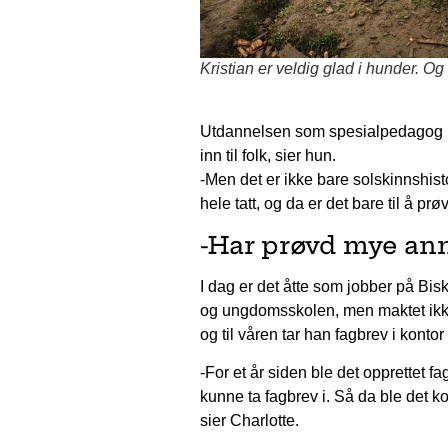
Kristian er veldig glad i hunder. Og
Utdannelsen som spesialpedagog kom
inn til folk, sier hun.
-Men det er ikke bare solskinnshisto
hele tatt, og da er det bare til å prø
-Har prøvd mye an
I dag er det åtte som jobber på Bi
og ungdomsskolen, men maktet ikke 
og til våren tar han fagbrev i konto
-For et år siden ble det opprettet f
kunne ta fagbrev i. Så da ble det ko
sier Charlotte.