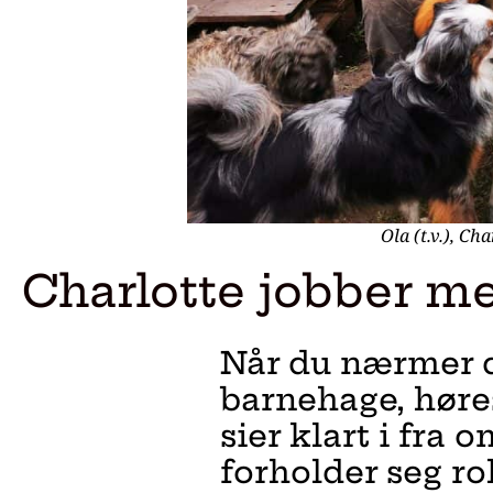
Ola (t.v.), Cha
Charlotte jobber m
Når du nærmer d
barnehage, høre
sier klart i fra
forholder seg rol