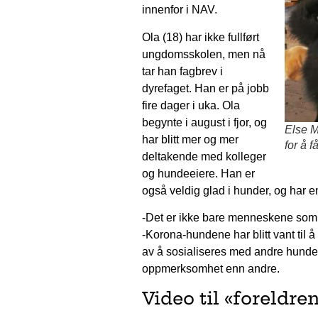
innenfor i NAV.
Ola (18) har ikke fullført
ungdomsskolen, men nå
tar han fagbrev i
dyrefaget. Han er på jobb
fire dager i uka. Ola
begynte i august i fjor, og
Else M
har blitt mer og mer
for å 
deltakende med kolleger
og hundeeiere. Han er
også veldig glad i hunder, og har 
-Det er ikke bare menneskene som 
-Korona-hundene har blitt vant til å
av å sosialiseres med andre hunder 
oppmerksomhet enn andre.
Video til «foreldre