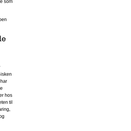
ne som
noen
de
r
Bisken
 har
ke
er hos
ten til
aring,
 og