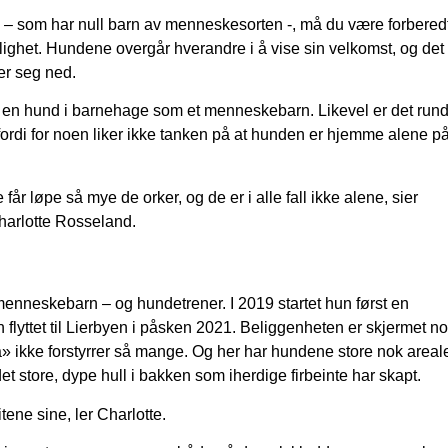
 – som har null barn av menneskesorten -, må du være forbered
ærlighet. Hundene overgår hverandre i å vise sin velkomst, og det
oer seg ned.
 en hund i barnehage som et menneskebarn. Likevel er det rund
 fordi for noen liker ikke tanken på at hunden er hjemme alene p
får løpe så mye de orker, og de er i alle fall ikke alene, sier
harlotte Rosseland.
menneskebarn – og hundetrener. I 2019 startet hun først en
yttet til Lierbyen i påsken 2021. Beliggenheten er skjermet nok 
 ikke forstyrrer så mange. Og her har hundene store nok areal
 store, dype hull i bakken som iherdige firbeinte har skapt.
ene sine, ler Charlotte.