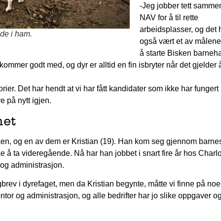
-Jeg jobber tett samm
NAV for å til rette
arbeidsplasser, og det 
 de i ham.
også vært et av målen
å starte Bisken barneh
mer godt med, og dyr er alltid en fin isbryter når det gjelder 
rier. Det har hendt at vi har fått kandidater som ikke har fungert 
ve på nytt igjen.
net
sken, og en av dem er Kristian (19). Han kom seg gjennom barne
å ta videregående. Nå har han jobbet i snart fire år hos Charlo
r og administrasjon.
agbrev i dyrefaget, men da Kristian begynte, måtte vi finne på no
ntor og administrasjon, og alle bedrifter har jo slike oppgaver o