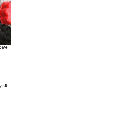
 bare
godt