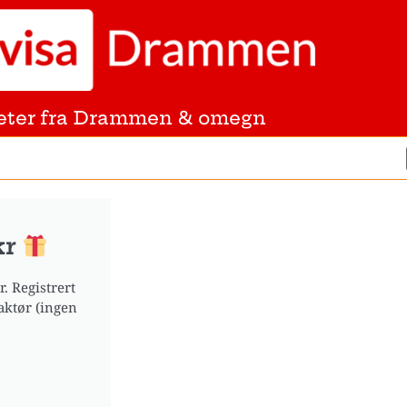
eter fra Drammen & omegn
kr
. Registrert
aktør (ingen