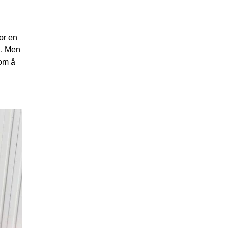
or en
l. Men
 om å