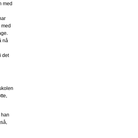
en med
har
e med
age.
å nå
i det
skolen
tte,
e han
gså,