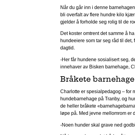
Når du går inn i denne barnehagen
bli overfalt av flere hundre kilo kj
gjelder å forholde seg rolig til de r
Det koster omtrent det samme å ha
hundeeiere som tar seg råd til det,
dagtid.
-Her får hundene sosialisert seg, de 
innehaver av Bisken barnehage, C
Bråkete barnehage
Charlotte er spesialpedagog – for 
hundebarnehage på Tranby, og hun fl
de heller bråkete «barnehagebarna»
løpe på. Med jevne mellomrom er det
-Noen hunder skal grave ned godbit