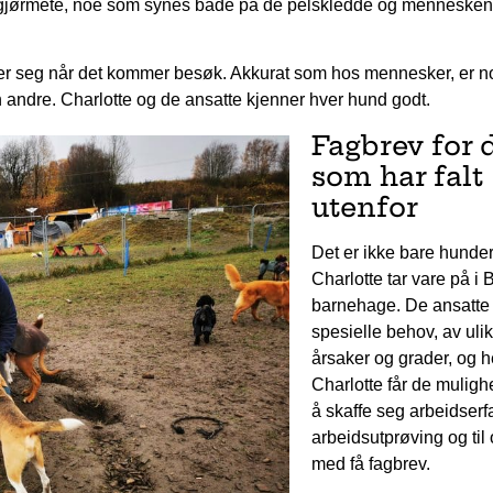
g gjørmete, noe som synes både på de pelskledde og menneske
roer seg når det kommer besøk. Akkurat som hos mennesker, er 
andre. Charlotte og de ansatte kjenner hver hund godt.
Fagbrev for 
som har falt
utenfor
Det er ikke bare hunde
Charlotte tar vare på i 
barnehage. De ansatte
spesielle behov, av uli
årsaker og grader, og h
Charlotte får de mulighe
å skaffe seg arbeidserf
arbeidsutprøving og til
med få fagbrev.