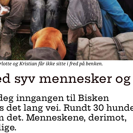
rlotte og Kristian får ikke sitte i fred på benken.
ed syv mennesker og
eg inngangen til Bisken
s det lang vei. Rundt 30 hund
 om det. Menneskene, derimot,
ige.