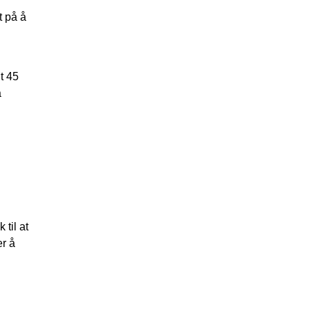
t på å
t 45
å
til at
er å