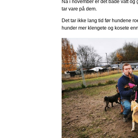
Nå i november er det både vått o
tar vare på dem.
Det tar ikke lang tid før hundene 
hunder mer klengete og kosete enn 