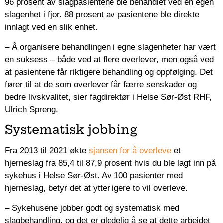
96 prosent av slagpasientene ble behandlet ved en egen
slagenhet i fjor. 88 prosent av pasientene ble direkte
innlagt ved en slik enhet.
– Å organisere behandlingen i egne slagenheter har vært
en suksess – både ved at flere overlever, men også ved
at pasientene får riktigere behandling og oppfølging. Det
fører til at de som overlever får færre senskader og
bedre livskvalitet, sier fagdirektør i Helse Sør-Øst RHF,
Ulrich Spreng.
Systematisk jobbing
Fra 2013 til 2021 økte
sjansen for å overleve
et
hjerneslag fra 85,4 til 87,9 prosent hvis du ble lagt inn på
sykehus i Helse Sør-Øst. Av 100 pasienter med
hjerneslag, betyr det at ytterligere to vil overleve.
– Sykehusene jobber godt og systematisk med
slagbehandling, og det er gledelig å se at dette arbeidet