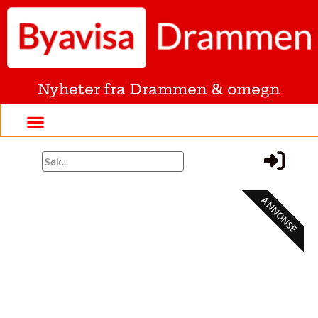
Nyheter fra Drammen & omegn
ANNONSE