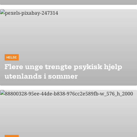
HELSE
Flere unge trengte psykisk hjelp
utenlands i sommer