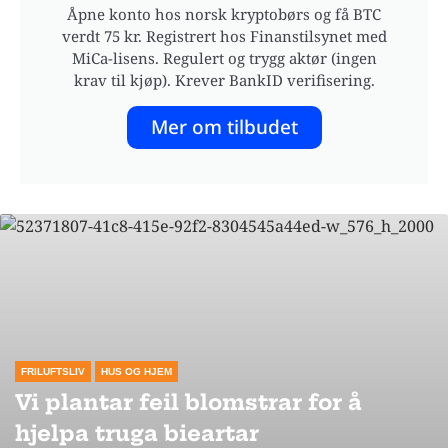
Åpne konto hos norsk kryptobørs og få BTC
verdt 75 kr. Registrert hos Finanstilsynet med
MiCa-lisens. Regulert og trygg aktør (ingen
krav til kjøp). Krever BankID verifisering.
Mer om tilbudet
FRILUFTSLIV
HUS OG HJEM
Vi plantar feil blomstrar for å
hjelpa truga bieartar