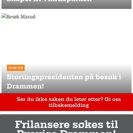
NYHETER
Stortingspresidenten på besøk i
Drammen!
Ser du ikke saken du leter etter? Gi oss
tilbakemelding
Frilansere søkes til