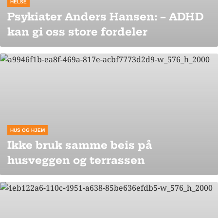
HELSE
Psykiater Anders Hansen: – ADHD
kan gi oss store fordeler
HUS OG HJEM
Ikke bruk samme beis på
husveggen og terrassen