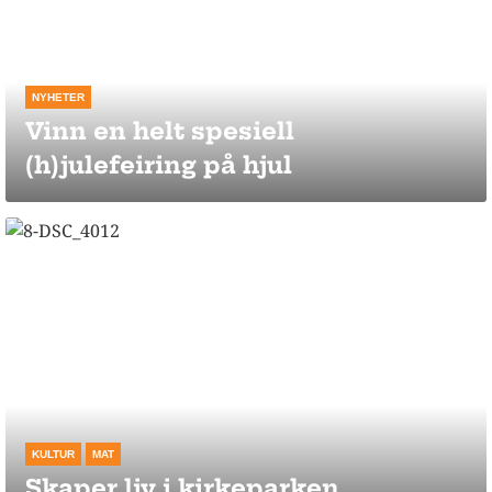
NYHETER
Vinn en helt spesiell
(h)julefeiring på hjul
KULTUR
MAT
Skaper liv i kirkeparken