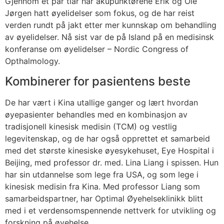
Gjennom et par tiår har akupunktørene Erik og Ole
Jørgen hatt øyelidelser som fokus, og de har reist
verden rundt på jakt etter mer kunnskap om behandling
av øyelidelser. Nå sist var de på Island på en medisinsk
konferanse om øyelidelser – Nordic Congress of
Opthalmology.
Kombinerer for pasientens beste
De har vært i Kina utallige ganger og lært hvordan
øyepasienter behandles med en kombinasjon av
tradisjonell kinesisk medisin (TCM) og vestlig
legevitenskap, og de har også opprettet et samarbeid
med det største kinesiske øyesykehuset, Eye Hospital i
Beijing, med professor dr. med. Lina Liang i spissen. Hun
har sin utdannelse som lege fra USA, og som lege i
kinesisk medisin fra Kina. Med professor Liang som
samarbeidspartner, har Optimal Øyehelseklinikk blitt
med i et verdensomspennende nettverk for utvikling og
forskning på øyehelse.