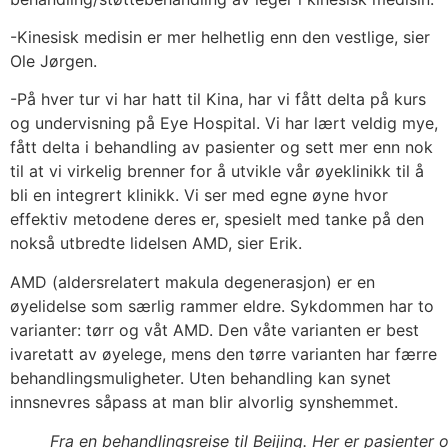
-Kinesisk medisin er mer helhetlig enn den vestlige, sier
Ole Jørgen.
-På hver tur vi har hatt til Kina, har vi fått delta på kurs
og undervisning på Eye Hospital. Vi har lært veldig mye,
fått delta i behandling av pasienter og sett mer enn nok
til at vi virkelig brenner for å utvikle vår øyeklinikk til å
bli en integrert klinikk. Vi ser med egne øyne hvor
effektiv metodene deres er, spesielt med tanke på den
nokså utbredte lidelsen AMD, sier Erik.
AMD (aldersrelatert makula degenerasjon) er en
øyelidelse som særlig rammer eldre. Sykdommen har to
varianter: tørr og våt AMD. Den våte varianten er best
ivaretatt av øyelege, mens den tørre varianten har færre
behandlingsmuligheter. Uten behandling kan synet
innsnevres såpass at man blir alvorlig synshemmet.
Fra en behandlingsreise til Beijing. Her er pasienter 